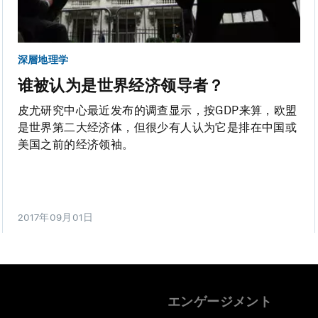
深層地理学
谁被认为是世界经济领导者？
皮尤研究中心最近发布的调查显示，按GDP来算，欧盟
是世界第二大经济体，但很少有人认为它是排在中国或
美国之前的经济领袖。
2017年09月01日
エンゲージメント