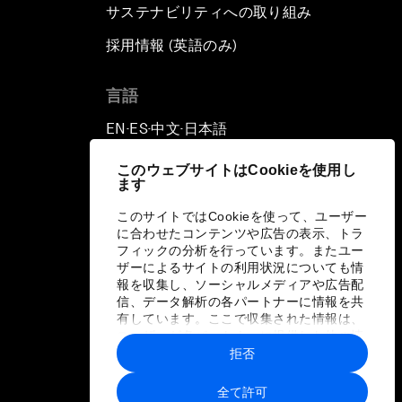
サステナビリティへの取り組み
採用情報 (英語のみ)
て
言語
EN
ES
中文
日本語
▪
▪
▪
このウェブサイトはCookieを使用し
ます
このサイトではCookieを使って、ユーザー
に合わせたコンテンツや広告の表示、トラ
フィックの分析を行っています。またユー
ザーによるサイトの利用状況についても情
報を収集し、ソーシャルメディアや広告配
信、データ解析の各パートナーに情報を共
有しています。ここで収集された情報は、
ユーザーが各パートナーに提供した他の情
報や各パートナーのサービスを使用した際
拒否
に収集された情報と組み合わされ、各パー
トナーによって使用されることがありま
全て許可