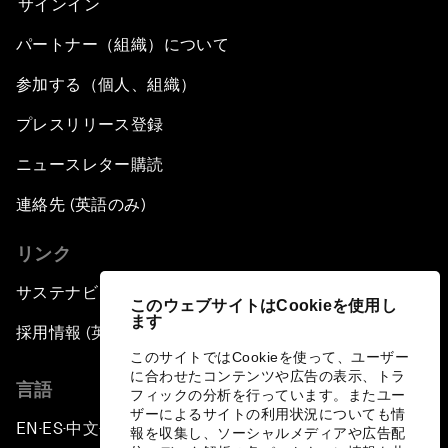
サインイン
パートナー（組織）について
参加する（個人、組織）
プレスリリース登録
ニュースレター購読
連絡先 (英語のみ)
リンク
サステナビリティへの取り組み
このウェブサイトはCookieを使用し
ます
採用情報 (英語のみ)
このサイトではCookieを使って、ユーザー
に合わせたコンテンツや広告の表示、トラ
言語
フィックの分析を行っています。またユー
ザーによるサイトの利用状況についても情
EN
ES
中文
日本語
▪
▪
▪
報を収集し、ソーシャルメディアや広告配