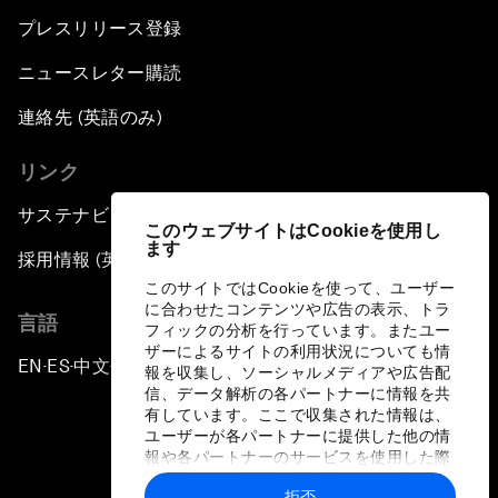
プレスリリース登録
ニュースレター購読
連絡先 (英語のみ)
リンク
サステナビリティへの取り組み
このウェブサイトはCookieを使用し
ます
採用情報 (英語のみ)
このサイトではCookieを使って、ユーザー
に合わせたコンテンツや広告の表示、トラ
言語
フィックの分析を行っています。またユー
ザーによるサイトの利用状況についても情
EN
ES
中文
日本語
▪
▪
▪
報を収集し、ソーシャルメディアや広告配
信、データ解析の各パートナーに情報を共
有しています。ここで収集された情報は、
ユーザーが各パートナーに提供した他の情
報や各パートナーのサービスを使用した際
に収集された情報と組み合わされ、各パー
拒否