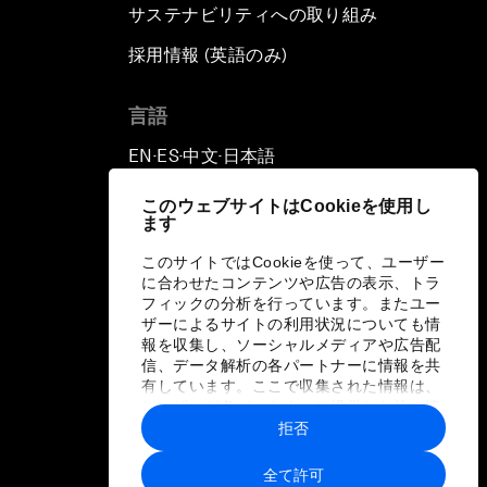
サステナビリティへの取り組み
採用情報 (英語のみ)
て
言語
EN
ES
中文
日本語
▪
▪
▪
このウェブサイトはCookieを使用し
ます
このサイトではCookieを使って、ユーザー
に合わせたコンテンツや広告の表示、トラ
フィックの分析を行っています。またユー
ザーによるサイトの利用状況についても情
報を収集し、ソーシャルメディアや広告配
信、データ解析の各パートナーに情報を共
有しています。ここで収集された情報は、
ユーザーが各パートナーに提供した他の情
報や各パートナーのサービスを使用した際
拒否
に収集された情報と組み合わされ、各パー
トナーによって使用されることがありま
全て許可