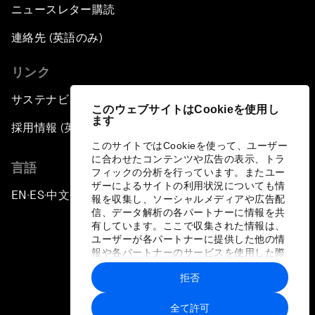
ニュースレター購読
連絡先 (英語のみ)
リンク
サステナビリティへの取り組み
このウェブサイトはCookieを使用し
ます
採用情報 (英語のみ)
このサイトではCookieを使って、ユーザー
に合わせたコンテンツや広告の表示、トラ
言語
フィックの分析を行っています。またユー
ザーによるサイトの利用状況についても情
EN
ES
中文
日本語
▪
▪
▪
報を収集し、ソーシャルメディアや広告配
信、データ解析の各パートナーに情報を共
有しています。ここで収集された情報は、
ユーザーが各パートナーに提供した他の情
報や各パートナーのサービスを使用した際
に収集された情報と組み合わされ、各パー
拒否
トナーによって使用されることがありま
プライバシーポリシーと利用規約
す。
全て許可