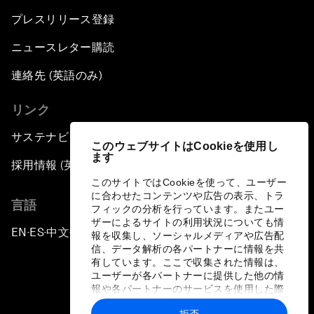
プレスリリース登録
ニュースレター購読
連絡先 (英語のみ)
リンク
サステナビリティへの取り組み
このウェブサイトはCookieを使用し
ます
採用情報 (英語のみ)
このサイトではCookieを使って、ユーザー
に合わせたコンテンツや広告の表示、トラ
言語
フィックの分析を行っています。またユー
ザーによるサイトの利用状況についても情
EN
ES
中文
日本語
▪
▪
▪
報を収集し、ソーシャルメディアや広告配
信、データ解析の各パートナーに情報を共
有しています。ここで収集された情報は、
ユーザーが各パートナーに提供した他の情
報や各パートナーのサービスを使用した際
に収集された情報と組み合わされ、各パー
拒否