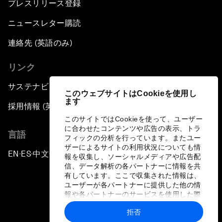
プレスリリース登録
ニュースレター購読
連絡先 (英語のみ)
リンク
サステナビリティへの取り組み
このウェブサイトはCookieを使用し
ます
採用情報 (英語のみ)
このサイトではCookieを使って、ユーザー
に合わせたコンテンツや広告の表示、トラ
言語
フィックの分析を行っています。またユー
ザーによるサイトの利用状況についても情
EN
ES
中文
日本語
▪
▪
▪
報を収集し、ソーシャルメディアや広告配
信、データ解析の各パートナーに情報を共
有しています。ここで収集された情報は、
ユーザーが各パートナーに提供した他の情
報や各パートナーのサービスを使用した際
に収集された情報と組み合わされ、各パー
拒否
トナーによって使用されることがありま
プライバシーポリシーと利用規約