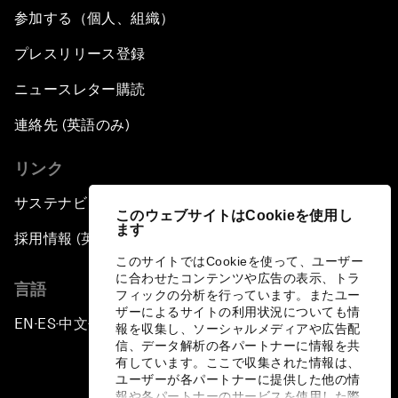
参加する（個人、組織）
プレスリリース登録
ニュースレター購読
連絡先 (英語のみ)
リンク
サステナビリティへの取り組み
このウェブサイトはCookieを使用し
ます
採用情報 (英語のみ)
このサイトではCookieを使って、ユーザー
に合わせたコンテンツや広告の表示、トラ
言語
フィックの分析を行っています。またユー
ザーによるサイトの利用状況についても情
EN
ES
中文
日本語
▪
▪
▪
報を収集し、ソーシャルメディアや広告配
信、データ解析の各パートナーに情報を共
有しています。ここで収集された情報は、
ユーザーが各パートナーに提供した他の情
報や各パートナーのサービスを使用した際