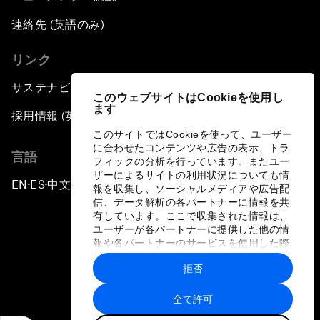
連絡先 (英語のみ)
リンク
サステナビリティへの取り組み
このウェブサイトはCookieを使用し
ます
採用情報 (英語のみ)
このサイトではCookieを使って、ユーザー
に合わせたコンテンツや広告の表示、トラ
言語
フィックの分析を行っています。またユー
ザーによるサイトの利用状況についても情
EN
ES
中文
日本語
▪
▪
▪
報を収集し、ソーシャルメディアや広告配
信、データ解析の各パートナーに情報を共
有しています。ここで収集された情報は、
ユーザーが各パートナーに提供した他の情
報や各パートナーのサービスを使用した際
に収集された情報と組み合わされ、各パー
拒否
トナーによって使用されることがありま
プライバシーポリシーと利用規約
す。
全て許可
サイトマップ