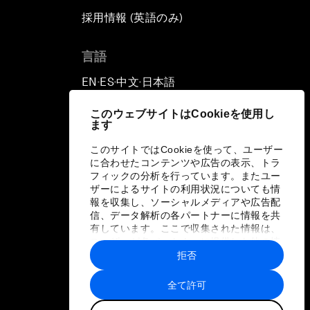
採用情報 (英語のみ)
て
言語
EN
ES
中文
日本語
▪
▪
▪
このウェブサイトはCookieを使用し
ます
このサイトではCookieを使って、ユーザー
に合わせたコンテンツや広告の表示、トラ
フィックの分析を行っています。またユー
ザーによるサイトの利用状況についても情
報を収集し、ソーシャルメディアや広告配
信、データ解析の各パートナーに情報を共
有しています。ここで収集された情報は、
ユーザーが各パートナーに提供した他の情
報や各パートナーのサービスを使用した際
拒否
に収集された情報と組み合わされ、各パー
トナーによって使用されることがありま
全て許可
す。