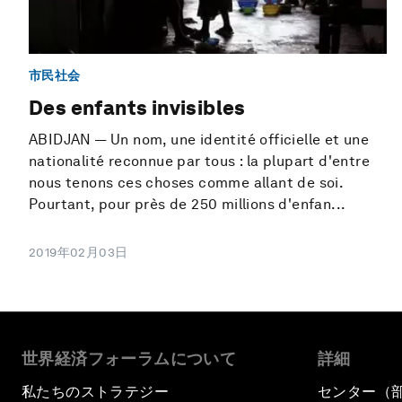
市民社会
Des enfants invisibles
ABIDJAN — Un nom, une identité officielle et une
nationalité reconnue par tous : la plupart d'entre
nous tenons ces choses comme allant de soi.
Pourtant, pour près de 250 millions d'enfan...
2019年02月03日
世界経済フォーラムについて
詳細
私たちのストラテジー
センター（