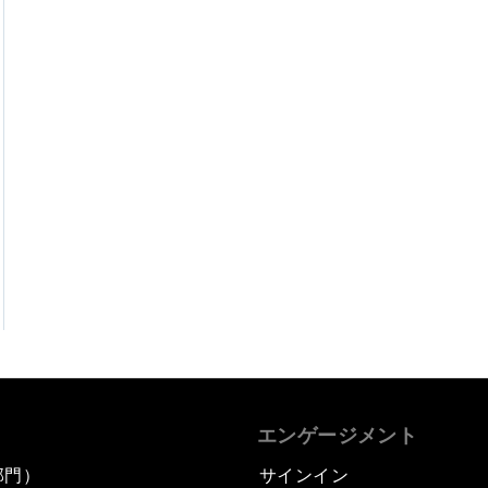
エンゲージメント
部門）
サインイン