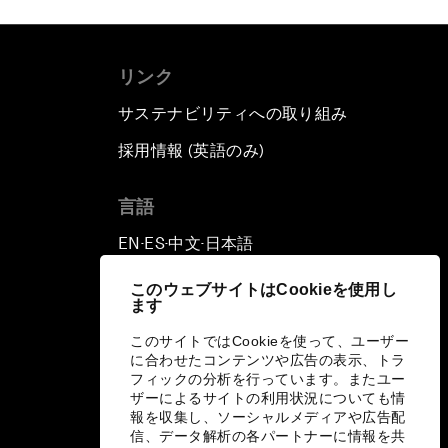
リンク
サステナビリティへの取り組み
採用情報 (英語のみ)
て
言語
EN
ES
中文
日本語
▪
▪
▪
このウェブサイトはCookieを使用し
ます
このサイトではCookieを使って、ユーザー
に合わせたコンテンツや広告の表示、トラ
フィックの分析を行っています。またユー
ザーによるサイトの利用状況についても情
報を収集し、ソーシャルメディアや広告配
信、データ解析の各パートナーに情報を共