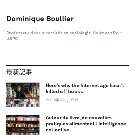
Dominique Boullier
Professeur des universités en sociologie, Sciences Po –
USPC
最新記事
Here's why the Internet age hasn't
killed off books
2019年02月07日
Autour du livre, de nouvelles
pratiques alimentent l’intelligence
collective