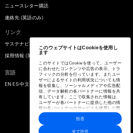
ニュースレター購読
連絡先 (英語のみ)
リンク
サステナビリティへの取り組み
このウェブサイトはCookieを使用し
ます
採用情報 (英語のみ)
このサイトではCookieを使って、ユーザー
に合わせたコンテンツや広告の表示、トラ
言語
フィックの分析を行っています。またユー
ザーによるサイトの利用状況についても情
EN
ES
中文
日本語
▪
▪
▪
報を収集し、ソーシャルメディアや広告配
信、データ解析の各パートナーに情報を共
有しています。ここで収集された情報は、
ユーザーが各パートナーに提供した他の情
報や各パートナーのサービスを使用した際
に収集された情報と組み合わされ、各パー
拒否
トナーによって使用されることがありま
プライバシーポリシーと利用規約
す。
全て許可