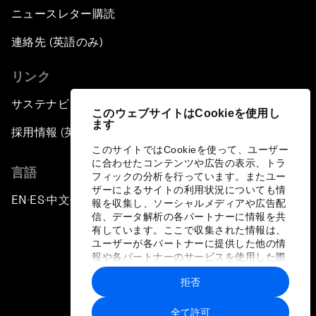
ニュースレター購読
連絡先 (英語のみ)
リンク
サステナビリティへの取り組み
このウェブサイトはCookieを使用し
ます
採用情報 (英語のみ)
このサイトではCookieを使って、ユーザー
に合わせたコンテンツや広告の表示、トラ
言語
フィックの分析を行っています。またユー
ザーによるサイトの利用状況についても情
EN
ES
中文
日本語
▪
▪
▪
報を収集し、ソーシャルメディアや広告配
信、データ解析の各パートナーに情報を共
有しています。ここで収集された情報は、
ユーザーが各パートナーに提供した他の情
報や各パートナーのサービスを使用した際
に収集された情報と組み合わされ、各パー
拒否
トナーによって使用されることがありま
プライバシーポリシーと利用規約
す。
全て許可