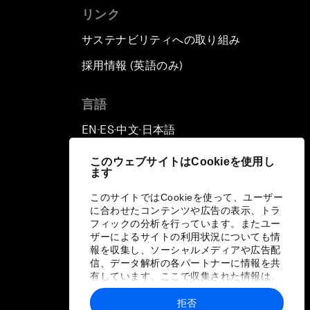
リンク
サステナビリティへの取り組み
採用情報 (英語のみ)
て
言語
EN
ES
中文
日本語
▪
▪
▪
このウェブサイトはCookieを使用し
ます
このサイトではCookieを使って、ユーザー
に合わせたコンテンツや広告の表示、トラ
フィックの分析を行っています。またユー
ザーによるサイトの利用状況についても情
報を収集し、ソーシャルメディアや広告配
信、データ解析の各パートナーに情報を共
有しています。ここで収集された情報は、
ユーザーが各パートナーに提供した他の情
報や各パートナーのサービスを使用した際
拒否