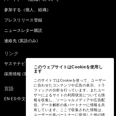
参加する（個人、組織）
プレスリリース登録
ニュースレター購読
連絡先 (英語のみ)
リンク
サステナビリティへの取り組み
このウェブサイトはCookieを使用し
ます
採用情報 (英語のみ)
このサイトではCookieを使って、ユーザー
に合わせたコンテンツや広告の表示、トラ
言語
フィックの分析を行っています。またユー
ザーによるサイトの利用状況についても情
EN
ES
中文
日本語
▪
▪
▪
報を収集し、ソーシャルメディアや広告配
信、データ解析の各パートナーに情報を共
有しています。ここで収集された情報は、
ユーザーが各パートナーに提供した他の情