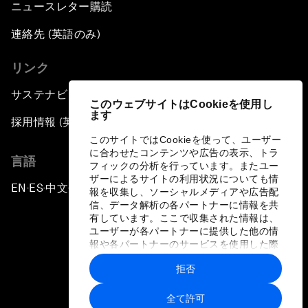
ニュースレター購読
連絡先 (英語のみ)
リンク
サステナビリティへの取り組み
このウェブサイトはCookieを使用し
ます
採用情報 (英語のみ)
このサイトではCookieを使って、ユーザー
に合わせたコンテンツや広告の表示、トラ
言語
フィックの分析を行っています。またユー
ザーによるサイトの利用状況についても情
EN
ES
中文
日本語
▪
▪
▪
報を収集し、ソーシャルメディアや広告配
信、データ解析の各パートナーに情報を共
有しています。ここで収集された情報は、
ユーザーが各パートナーに提供した他の情
報や各パートナーのサービスを使用した際
に収集された情報と組み合わされ、各パー
拒否
トナーによって使用されることがありま
プライバシーポリシーと利用規約
す。
全て許可
サイトマップ