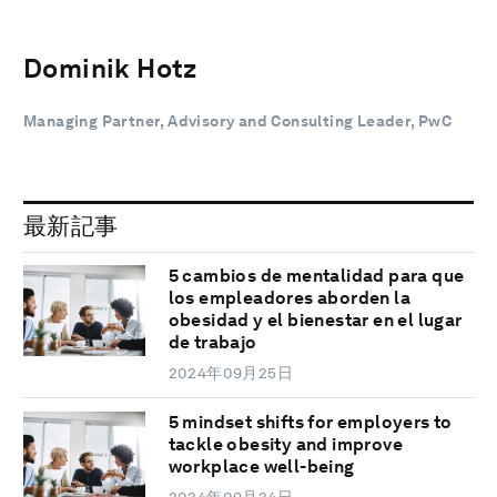
Dominik Hotz
Managing Partner, Advisory and Consulting Leader, PwC
最新記事
5 cambios de mentalidad para que
los empleadores aborden la
obesidad y el bienestar en el lugar
de trabajo
2024年09月25日
5 mindset shifts for employers to
tackle obesity and improve
workplace well-being