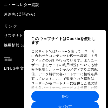
ニュースレター購読
連絡先 (英語のみ)
リンク
サステナビリティへの取り組み
このウェブサイトはCookieを使用し
ます
採用情報 (英語のみ)
このサイトではCookieを使って、ユーザー
に合わせたコンテンツや広告の表示、トラ
言語
フィックの分析を行っています。またユー
ザーによるサイトの利用状況についても情
EN
ES
中文
日本語
▪
▪
▪
報を収集し、ソーシャルメディアや広告配
信、データ解析の各パートナーに情報を共
有しています。ここで収集された情報は、
ユーザーが各パートナーに提供した他の情
報や各パートナーのサービスを使用した際
に収集された情報と組み合わされ、各パー
拒否
トナーによって使用されることがありま
プライバシーポリシーと利用規約
す。
全て許可