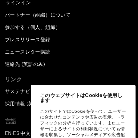
サインイン
パートナー（組織）について
参加する（個人、組織）
プレスリリース登録
ニュースレター購読
連絡先 (英語のみ)
リンク
サステナビリティへの取り組み
このウェブサイトはCookieを使用し
ます
採用情報 (英語のみ)
このサイトではCookieを使って、ユーザー
に合わせたコンテンツや広告の表示、トラ
言語
フィックの分析を行っています。またユー
ザーによるサイトの利用状況についても情
EN
ES
中文
日本語
▪
▪
▪
報を収集し、ソーシャルメディアや広告配