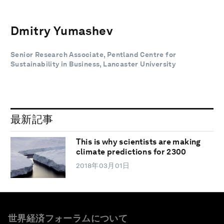
Dmitry Yumashev
Senior Research Associate, Pentland Centre for
Sustainability in Business, Lancaster University
最新記事
This is why scientists are making
climate predictions for 2300
2018年03月01日
世界経済フォーラムについて