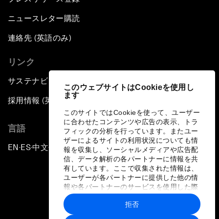
ニュースレター購読
連絡先 (英語のみ)
リンク
サステナビリティへの取り組み
このウェブサイトはCookieを使用し
ます
採用情報 (英語のみ)
このサイトではCookieを使って、ユーザー
に合わせたコンテンツや広告の表示、トラ
言語
フィックの分析を行っています。またユー
ザーによるサイトの利用状況についても情
EN
ES
中文
日本語
▪
▪
▪
報を収集し、ソーシャルメディアや広告配
信、データ解析の各パートナーに情報を共
有しています。ここで収集された情報は、
ユーザーが各パートナーに提供した他の情
報や各パートナーのサービスを使用した際
に収集された情報と組み合わされ、各パー
拒否
トナーによって使用されることがありま
プライバシーポリシーと利用規約
す。