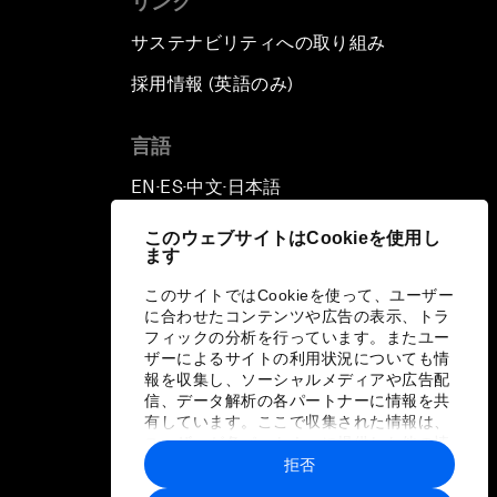
リンク
サステナビリティへの取り組み
採用情報 (英語のみ)
て
言語
EN
ES
中文
日本語
▪
▪
▪
このウェブサイトはCookieを使用し
ます
このサイトではCookieを使って、ユーザー
に合わせたコンテンツや広告の表示、トラ
フィックの分析を行っています。またユー
ザーによるサイトの利用状況についても情
報を収集し、ソーシャルメディアや広告配
信、データ解析の各パートナーに情報を共
有しています。ここで収集された情報は、
ユーザーが各パートナーに提供した他の情
報や各パートナーのサービスを使用した際
拒否
に収集された情報と組み合わされ、各パー