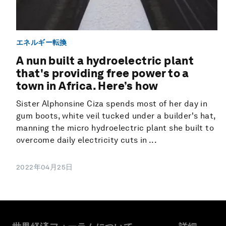
エネルギー転換
A nun built a hydroelectric plant
that's providing free power to a
town in Africa. Here’s how
Sister Alphonsine Ciza spends most of her day in
gum boots, white veil tucked under a builder's hat,
manning the micro hydroelectric plant she built to
overcome daily electricity cuts in ...
2022年04月25日