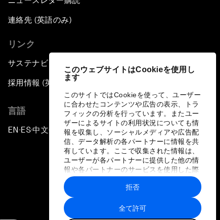
ニュースレター購読
連絡先 (英語のみ)
リンク
サステナビリティへの取り組み
このウェブサイトはCookieを使用し
ます
採用情報 (英語のみ)
このサイトではCookieを使って、ユーザー
に合わせたコンテンツや広告の表示、トラ
言語
フィックの分析を行っています。またユー
ザーによるサイトの利用状況についても情
EN
ES
中文
日本語
▪
▪
▪
報を収集し、ソーシャルメディアや広告配
信、データ解析の各パートナーに情報を共
有しています。ここで収集された情報は、
ユーザーが各パートナーに提供した他の情
報や各パートナーのサービスを使用した際
に収集された情報と組み合わされ、各パー
拒否
トナーによって使用されることがありま
プライバシーポリシーと利用規約
す。
全て許可
サイトマップ