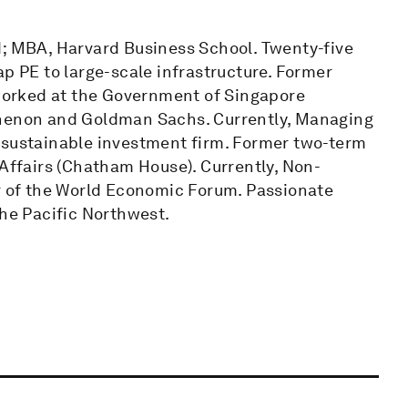
d; MBA, Harvard Business School. Twenty-five
ap PE to large-scale infrastructure. Former
 worked at the Government of Singapore
thenon and Goldman Sachs. Currently, Managing
 sustainable investment firm. Former two-term
 Affairs (Chatham House). Currently, Non-
er of the World Economic Forum. Passionate
the Pacific Northwest.