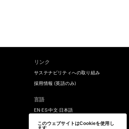
リンク
サステナビリティへの取り組み
採用情報 (英語のみ)
て
言語
EN
ES
中文
日本語
▪
▪
▪
このウェブサイトはCookieを使用し
ます