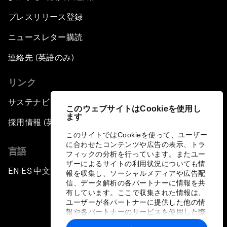
プレスリリース登録
ニュースレター購読
連絡先 (英語のみ)
リンク
サステナビリティへの取り組み
このウェブサイトはCookieを使用し
ます
採用情報 (英語のみ)
このサイトではCookieを使って、ユーザー
に合わせたコンテンツや広告の表示、トラ
言語
フィックの分析を行っています。またユー
ザーによるサイトの利用状況についても情
EN
ES
中文
日本語
▪
▪
▪
報を収集し、ソーシャルメディアや広告配
信、データ解析の各パートナーに情報を共
有しています。ここで収集された情報は、
ユーザーが各パートナーに提供した他の情
報や各パートナーのサービスを使用した際
に収集された情報と組み合わされ、各パー