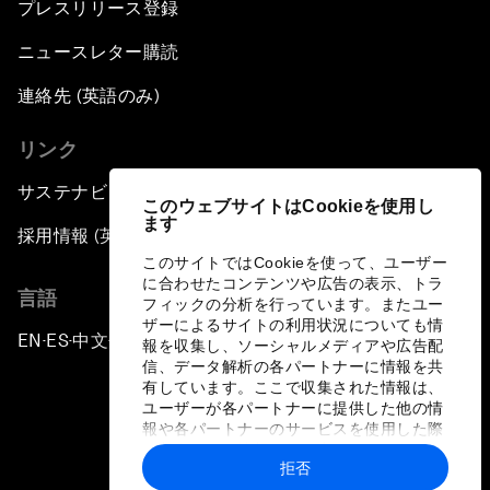
プレスリリース登録
ニュースレター購読
連絡先 (英語のみ)
リンク
サステナビリティへの取り組み
このウェブサイトはCookieを使用し
ます
採用情報 (英語のみ)
このサイトではCookieを使って、ユーザー
に合わせたコンテンツや広告の表示、トラ
言語
フィックの分析を行っています。またユー
ザーによるサイトの利用状況についても情
EN
ES
中文
日本語
▪
▪
▪
報を収集し、ソーシャルメディアや広告配
信、データ解析の各パートナーに情報を共
有しています。ここで収集された情報は、
ユーザーが各パートナーに提供した他の情
報や各パートナーのサービスを使用した際
に収集された情報と組み合わされ、各パー
拒否
トナーによって使用されることがありま
プライバシーポリシーと利用規約