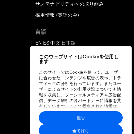
サステナビリティへの取り組み
採用情報 (英語のみ)
て
言語
EN
ES
中文
日本語
▪
▪
▪
このウェブサイトはCookieを使用し
ます
このサイトではCookieを使って、ユーザー
に合わせたコンテンツや広告の表示、トラ
フィックの分析を行っています。またユー
ザーによるサイトの利用状況についても情
報を収集し、ソーシャルメディアや広告配
信、データ解析の各パートナーに情報を共
有しています。ここで収集された情報は、
ユーザーが各パートナーに提供した他の情
報や各パートナーのサービスを使用した際
拒否
に収集された情報と組み合わされ、各パー
トナーによって使用されることがありま
全て許可