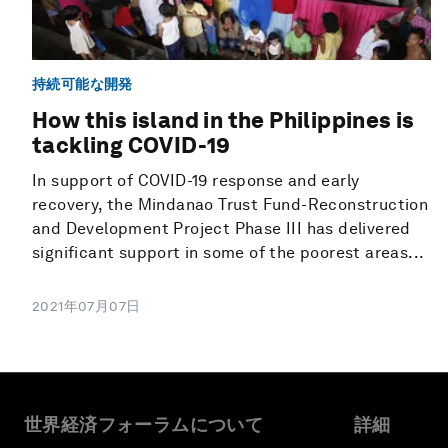
持続可能な開発
How this island in the Philippines is
tackling COVID-19
In support of COVID-19 response and early
recovery, the Mindanao Trust Fund-Reconstruction
and Development Project Phase III has delivered
significant support in some of the poorest areas...
2021年07月07日
世界経済フォーラムについて
詳細