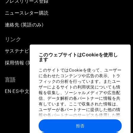
プレスリリース登録
ニュースレター購読
連絡先 (英語のみ)
リンク
サステナビリティへの取り組み
このウェブサイトはCookieを使用し
ます
採用情報 (英語のみ)
このサイトではCookieを使って、ユーザー
に合わせたコンテンツや広告の表示、トラ
言語
フィックの分析を行っています。またユー
ザーによるサイトの利用状況についても情
EN
ES
中文
日本語
▪
▪
▪
報を収集し、ソーシャルメディアや広告配
信、データ解析の各パートナーに情報を共
有しています。ここで収集された情報は、
ユーザーが各パートナーに提供した他の情
報や各パートナーのサービスを使用した際
に収集された情報と組み合わされ、各パー
拒否
トナーによって使用されることがありま
プライバシーポリシーと利用規約
す。