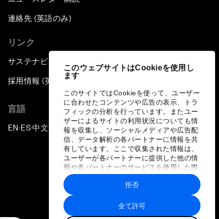
連絡先 (英語のみ)
リンク
サステナビリティへの取り組み
このウェブサイトはCookieを使用し
ます
採用情報 (英語のみ)
このサイトではCookieを使って、ユーザー
に合わせたコンテンツや広告の表示、トラ
言語
フィックの分析を行っています。またユー
ザーによるサイトの利用状況についても情
EN
ES
中文
日本語
▪
▪
▪
報を収集し、ソーシャルメディアや広告配
信、データ解析の各パートナーに情報を共
有しています。ここで収集された情報は、
ユーザーが各パートナーに提供した他の情
報や各パートナーのサービスを使用した際
に収集された情報と組み合わされ、各パー
拒否
トナーによって使用されることがありま
プライバシーポリシーと利用規約
す。
全て許可
サイトマップ