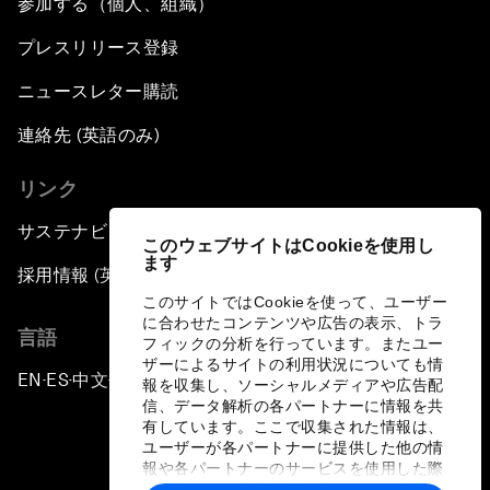
参加する（個人、組織）
プレスリリース登録
ニュースレター購読
連絡先 (英語のみ)
リンク
サステナビリティへの取り組み
このウェブサイトはCookieを使用し
ます
採用情報 (英語のみ)
このサイトではCookieを使って、ユーザー
に合わせたコンテンツや広告の表示、トラ
言語
フィックの分析を行っています。またユー
ザーによるサイトの利用状況についても情
EN
ES
中文
日本語
▪
▪
▪
報を収集し、ソーシャルメディアや広告配
信、データ解析の各パートナーに情報を共
有しています。ここで収集された情報は、
ユーザーが各パートナーに提供した他の情
報や各パートナーのサービスを使用した際
に収集された情報と組み合わされ、各パー