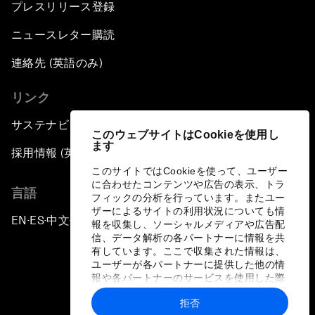
プレスリリース登録
ニュースレター購読
連絡先 (英語のみ)
リンク
サステナビリティへの取り組み
このウェブサイトはCookieを使用し
ます
採用情報 (英語のみ)
このサイトではCookieを使って、ユーザー
に合わせたコンテンツや広告の表示、トラ
言語
フィックの分析を行っています。またユー
ザーによるサイトの利用状況についても情
EN
ES
中文
日本語
▪
▪
▪
報を収集し、ソーシャルメディアや広告配
信、データ解析の各パートナーに情報を共
有しています。ここで収集された情報は、
ユーザーが各パートナーに提供した他の情
報や各パートナーのサービスを使用した際
に収集された情報と組み合わされ、各パー
拒否
トナーによって使用されることがありま