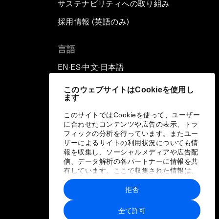
サステナビリティへの取り組み
採用情報 (英語のみ)
て
言語
EN
ES
中文
日本語
▪
▪
▪
このウェブサイトはCookieを使用し
ます
このサイトではCookieを使って、ユーザー
に合わせたコンテンツや広告の表示、トラ
フィックの分析を行っています。またユー
ザーによるサイトの利用状況についても情
報を収集し、ソーシャルメディアや広告配
信、データ解析の各パートナーに情報を共
有しています。ここで収集された情報は、
ユーザーが各パートナーに提供した他の情
報や各パートナーのサービスを使用した際
拒否
に収集された情報と組み合わされ、各パー
トナーによって使用されることがありま
全て許可
す。