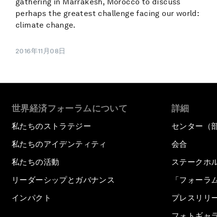
gathering in Marrakesh, Morocco to discuss
perhaps the greatest challenge facing our world:
climate change.
2016年11月08日
世界経済フォーラムについて
詳細
私たちのストラテジー
センター（
私たちのアイデンティティ
会合
私たちの活動
ステークホ
リーダーシップとガバナンス
「フォーラ
インパクト
プレスリリ
フォトギャ