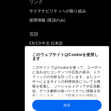
リンク
サステナビリティへの取り組み
採用情報 (英語のみ)
て
言語
EN
ES
中文
日本語
▪
▪
▪
このウェブサイトはCookieを使用し
ます
このサイトではCookieを使って、ユーザー
に合わせたコンテンツや広告の表示、トラ
フィックの分析を行っています。またユー
ザーによるサイトの利用状況についても情
報を収集し、ソーシャルメディアや広告配
信、データ解析の各パートナーに情報を共
有しています。ここで収集された情報は、
ユーザーが各パートナーに提供した他の情
報や各パートナーのサービスを使用した際
拒否
に収集された情報と組み合わされ、各パー