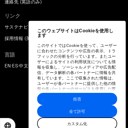
連絡先 (英語のみ)
リンク
サステナビリティへの取り組み
このウェブサイトはCookieを使用し
ます
採用情報 (英語のみ)
このサイトではCookieを使って、ユーザー
に合わせたコンテンツや広告の表示、トラ
言語
フィックの分析を行っています。またユー
ザーによるサイトの利用状況についても情
EN
ES
中文
日本語
▪
▪
▪
報を収集し、ソーシャルメディアや広告配
信、データ解析の各パートナーに情報を共
有しています。ここで収集された情報は、
ユーザーが各パートナーに提供した他の情
報や各パートナーのサービスを使用した際
に収集された情報と組み合わされ、各パー
拒否
トナーによって使用されることがありま
プライバシーポリシーと利用規約
す。
全て許可
サイトマップ
カスタム化
©
2026
世界経済フォーラム
EN
ES
中文
日本語