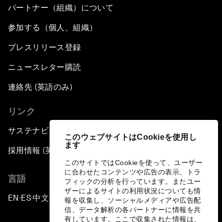
パートナー（組織）について
参加する（個人、組織）
プレスリリース登録
ニュースレター購読
連絡先 (英語のみ)
リンク
サステナビリティへの取り組み
このウェブサイトはCookieを使用し
ます
採用情報 (英語のみ)
このサイトではCookieを使って、ユーザー
に合わせたコンテンツや広告の表示、トラ
言語
フィックの分析を行っています。またユー
ザーによるサイトの利用状況についても情
EN
ES
中文
日本語
▪
▪
▪
報を収集し、ソーシャルメディアや広告配
信、データ解析の各パートナーに情報を共
有しています。ここで収集された情報は、