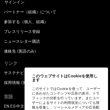
サインイン
パートナー（組織）について
参加する（個人、組織）
プレスリリース登録
ニュースレター購読
連絡先 (英語のみ)
リンク
サステナビリティへの取り組み
このウェブサイトはCookieを使用し
ます
採用情報 (英語のみ)
このサイトではCookieを使って、ユーザー
に合わせたコンテンツや広告の表示、トラ
言語
フィックの分析を行っています。またユー
ザーによるサイトの利用状況についても情
EN
ES
中文
日本語
▪
▪
▪
報を収集し、ソーシャルメディアや広告配