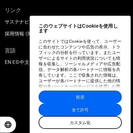
リンク
サステナビリティへの取り組み
このウェブサイトはCookieを使用し
ます
採用情報 (英語のみ)
このサイトではCookieを使って、ユーザー
に合わせたコンテンツや広告の表示、トラ
言語
フィックの分析を行っています。またユー
ザーによるサイトの利用状況についても情
EN
ES
中文
日本語
▪
▪
▪
報を収集し、ソーシャルメディアや広告配
信、データ解析の各パートナーに情報を共
有しています。ここで収集された情報は、
ユーザーが各パートナーに提供した他の情
報や各パートナーのサービスを使用した際
に収集された情報と組み合わされ、各パー
拒否
トナーによって使用されることがありま
プライバシーポリシーと利用規約
す。
全て許可
サイトマップ
カスタム化
©
2026
世界経済フォーラム
EN
ES
中文
日本語