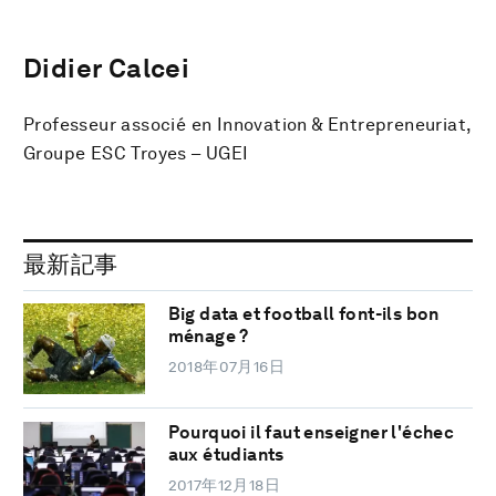
Didier Calcei
Professeur associé en Innovation & Entrepreneuriat,
Groupe ESC Troyes – UGEI
最新記事
Big data et football font-ils bon
ménage ?
2018年07月16日
Pourquoi il faut enseigner l'échec
aux étudiants
2017年12月18日