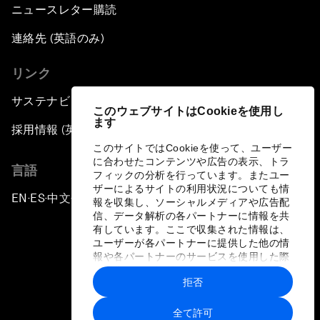
ニュースレター購読
連絡先 (英語のみ)
リンク
サステナビリティへの取り組み
このウェブサイトはCookieを使用し
ます
採用情報 (英語のみ)
このサイトではCookieを使って、ユーザー
に合わせたコンテンツや広告の表示、トラ
言語
フィックの分析を行っています。またユー
ザーによるサイトの利用状況についても情
EN
ES
中文
日本語
▪
▪
▪
報を収集し、ソーシャルメディアや広告配
信、データ解析の各パートナーに情報を共
有しています。ここで収集された情報は、
ユーザーが各パートナーに提供した他の情
報や各パートナーのサービスを使用した際
に収集された情報と組み合わされ、各パー
拒否
トナーによって使用されることがありま
プライバシーポリシーと利用規約
す。
全て許可