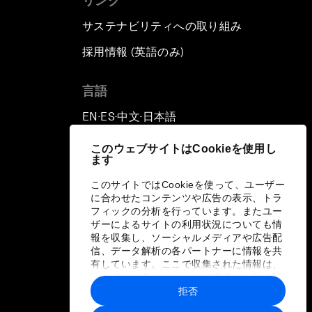
リンク
サステナビリティへの取り組み
採用情報 (英語のみ)
て
言語
EN
ES
中文
日本語
▪
▪
▪
このウェブサイトはCookieを使用し
ます
このサイトではCookieを使って、ユーザー
に合わせたコンテンツや広告の表示、トラ
フィックの分析を行っています。またユー
ザーによるサイトの利用状況についても情
報を収集し、ソーシャルメディアや広告配
信、データ解析の各パートナーに情報を共
有しています。ここで収集された情報は、
ユーザーが各パートナーに提供した他の情
報や各パートナーのサービスを使用した際
拒否
に収集された情報と組み合わされ、各パー