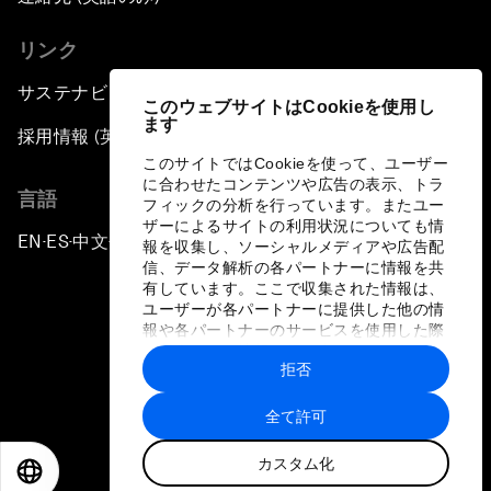
リンク
サステナビリティへの取り組み
このウェブサイトはCookieを使用し
ます
採用情報 (英語のみ)
このサイトではCookieを使って、ユーザー
に合わせたコンテンツや広告の表示、トラ
言語
フィックの分析を行っています。またユー
ザーによるサイトの利用状況についても情
EN
ES
中文
日本語
▪
▪
▪
報を収集し、ソーシャルメディアや広告配
信、データ解析の各パートナーに情報を共
有しています。ここで収集された情報は、
ユーザーが各パートナーに提供した他の情
報や各パートナーのサービスを使用した際
に収集された情報と組み合わされ、各パー
拒否
トナーによって使用されることがありま
プライバシーポリシーと利用規約
す。
全て許可
サイトマップ
カスタム化
©
2026
世界経済フォーラム
EN
ES
中文
日本語