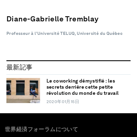
Diane-Gabrielle Tremblay
Professeur à l'Université TELUQ, Université du Québec
最新記事
Le coworking démystifié : les
secrets derrière cette petite
révolution du monde du travail
2020年01月15日
世界経済フォーラムについて