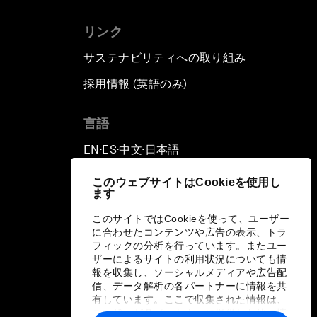
リンク
サステナビリティへの取り組み
採用情報 (英語のみ)
て
言語
EN
ES
中文
日本語
▪
▪
▪
このウェブサイトはCookieを使用し
ます
このサイトではCookieを使って、ユーザー
に合わせたコンテンツや広告の表示、トラ
フィックの分析を行っています。またユー
ザーによるサイトの利用状況についても情
報を収集し、ソーシャルメディアや広告配
信、データ解析の各パートナーに情報を共
有しています。ここで収集された情報は、
ユーザーが各パートナーに提供した他の情