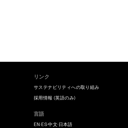
リンク
サステナビリティへの取り組み
採用情報 (英語のみ)
て
言語
EN
ES
中文
日本語
▪
▪
▪