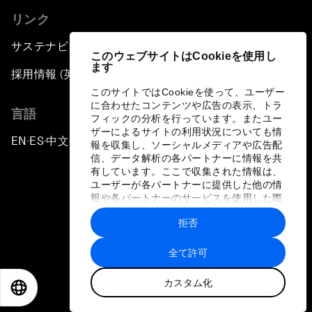
リンク
サステナビリティへの取り組み
このウェブサイトはCookieを使用し
ます
採用情報 (英語のみ)
このサイトではCookieを使って、ユーザー
に合わせたコンテンツや広告の表示、トラ
言語
フィックの分析を行っています。またユー
ザーによるサイトの利用状況についても情
EN
ES
中文
日本語
▪
▪
▪
報を収集し、ソーシャルメディアや広告配
信、データ解析の各パートナーに情報を共
有しています。ここで収集された情報は、
ユーザーが各パートナーに提供した他の情
報や各パートナーのサービスを使用した際
に収集された情報と組み合わされ、各パー
拒否
トナーによって使用されることがありま
プライバシーポリシーと利用規約
す。
全て許可
サイトマップ
カスタム化
©
2026
世界経済フォーラム
EN
ES
中文
日本語