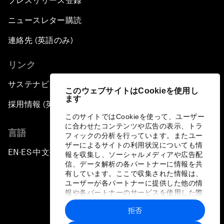
プレスリリース登録
ニュースレター購読
連絡先 (英語のみ)
リンク
サステナビリティへの取り組み
このウェブサイトはCookieを使用し
ます
採用情報 (英語のみ)
このサイトではCookieを使って、ユーザー
に合わせたコンテンツや広告の表示、トラ
言語
フィックの分析を行っています。またユー
ザーによるサイトの利用状況についても情
EN
ES
中文
日本語
▪
▪
▪
報を収集し、ソーシャルメディアや広告配
信、データ解析の各パートナーに情報を共
有しています。ここで収集された情報は、
ユーザーが各パートナーに提供した他の情
報や各パートナーのサービスを使用した際
に収集された情報と組み合わされ、各パー
拒否
トナーによって使用されることがありま
プライバシーポリシーと利用規約
す。