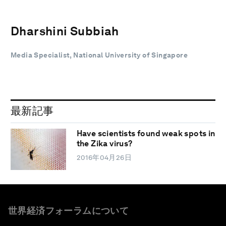
Dharshini Subbiah
Media Specialist, National University of Singapore
最新記事
Have scientists found weak spots in
the Zika virus?
2016年04月26日
世界経済フォーラムについて