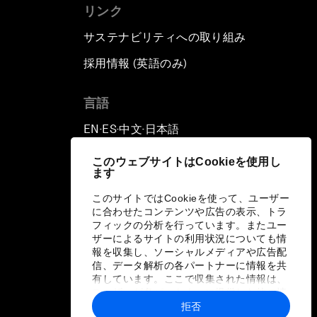
リンク
サステナビリティへの取り組み
採用情報 (英語のみ)
て
言語
EN
ES
中文
日本語
▪
▪
▪
このウェブサイトはCookieを使用し
ます
このサイトではCookieを使って、ユーザー
に合わせたコンテンツや広告の表示、トラ
フィックの分析を行っています。またユー
ザーによるサイトの利用状況についても情
報を収集し、ソーシャルメディアや広告配
信、データ解析の各パートナーに情報を共
有しています。ここで収集された情報は、
ユーザーが各パートナーに提供した他の情
報や各パートナーのサービスを使用した際
拒否