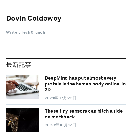
Devin Coldewey
Writer, TechCrunch
最新記事
DeepMind has put almost every
protein in the human body online, in
3D
2021年07月28日
These tiny sensors can hitch a ride
on mothback
2020年10月12日