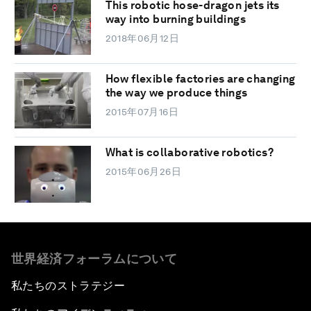
This robotic hose-dragon jets its
way into burning buildings
2018年06月12日
How flexible factories are changing
the way we produce things
2015年07月16日
What is collaborative robotics?
2015年06月26日
世界経済フォーラムについて
私たちのストラテジー