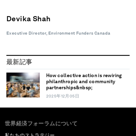
Devika Shah
Executive Director, Environment Funders Canada
最新記事
How collective action is rewiring
philanthropic and community
partnerships&nbsp;
2025年12月05日
世界経済フォーラムについて
私たちのストラテジー