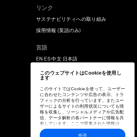
リンク
サステナビリティへの取り組み
採用情報 (英語のみ)
て
言語
EN
ES
中文
日本語
▪
▪
▪
このウェブサイトはCookieを使用し
ます
このサイトではCookieを使って、ユーザー
に合わせたコンテンツや広告の表示、トラ
フィックの分析を行っています。またユー
ザーによるサイトの利用状況についても情
報を収集し、ソーシャルメディアや広告配
信、データ解析の各パートナーに情報を共
有しています。ここで収集された情報は、
ユーザーが各パートナーに提供した他の情
報や各パートナーのサービスを使用した際
拒否