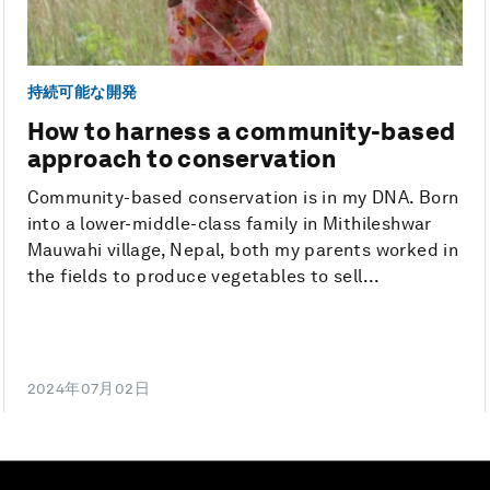
持続可能な開発
How to harness a community-based
approach to conservation
Community-based conservation is in my DNA. Born
into a lower-middle-class family in Mithileshwar
Mauwahi village, Nepal, both my parents worked in
the fields to produce vegetables to sell...
2024年07月02日